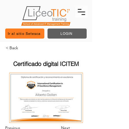
Ir al sitio Setesca
LOGIN
< Back
Certificado digital ICITEM
Alberto Gallen
Previous
Next