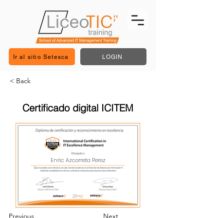
Ir al sitio Setesca
LOGIN
< Back
Certificado digital ICITEM
Enric Azcorreta Perez
Previous
Next