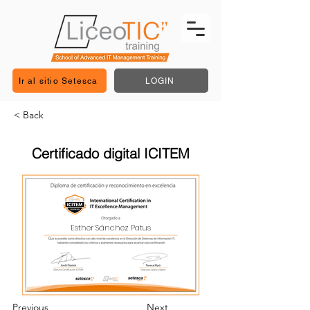
Ir al sitio Setesca
LOGIN
< Back
Certificado digital ICITEM
Esther Sánchez Patus
Previous
Next