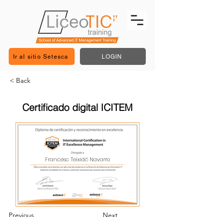
Ir al sitio Setesca
LOGIN
< Back
Certificado digital ICITEM
Francesc Teixidó Navarro
Previous
Next