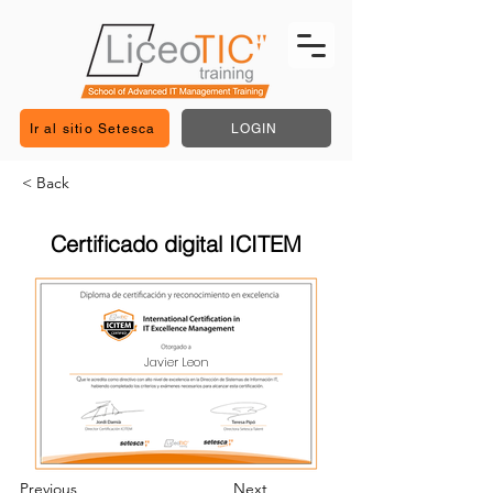
Ir al sitio Setesca
LOGIN
< Back
Certificado digital ICITEM
Javier Leon
Previous
Next