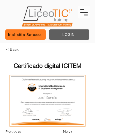
Ir al sitio Setesca
LOGIN
< Back
Certificado digital ICITEM
Jordi Bondia
Previous
Next