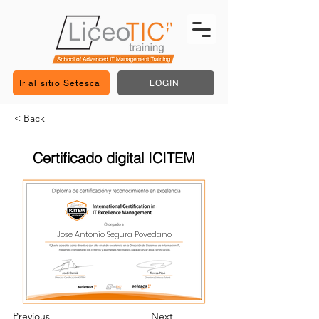
Ir al sitio Setesca
LOGIN
< Back
Certificado digital ICITEM
Jose Antonio Segura Povedano
Previous
Next