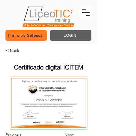
Ir al sitio Setesca
LOGIN
< Back
Certificado digital ICITEM
Josep M Corcoles
Previous
Next