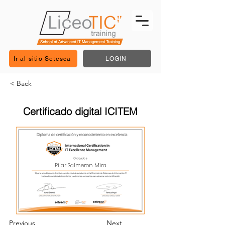
Ir al sitio Setesca
LOGIN
< Back
Certificado digital ICITEM
Pilar Salmeron Mira
Previous
Next