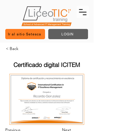
Ir al sitio Setesca
LOGIN
< Back
Certificado digital ICITEM
Ricardo Gonzalez
Previous
Next