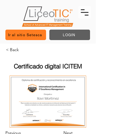
Ir al sitio Setesca
LOGIN
< Back
Certificado digital ICITEM
Xavi Martinez
Previous
Next