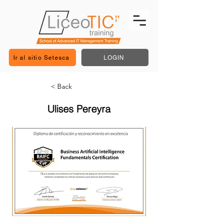
Ir al sitio Setesca
LOGIN
< Back
Ulises Pereyra