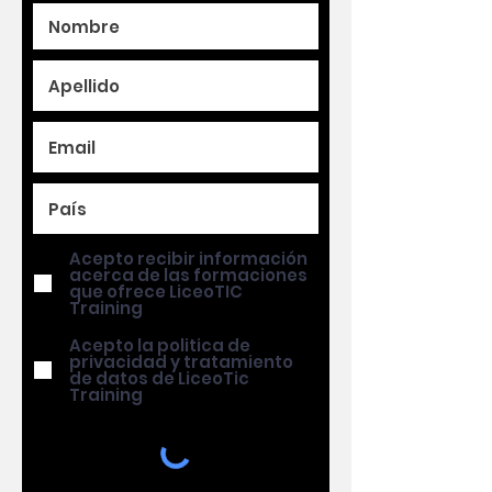
Acepto recibir información
acerca de las formaciones
que ofrece LiceoTIC
Training
Acepto la politica de
privacidad y tratamiento
de datos de LiceoTic
Training