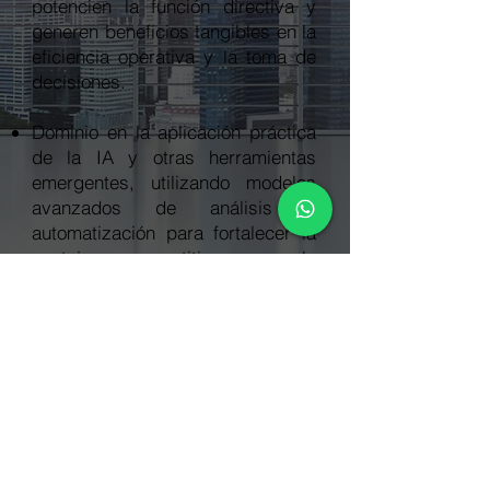
potencien la función directiva y
generen beneficios tangibles en la
eficiencia operativa y la toma de
decisiones.
Dominio en la aplicación práctica
de la IA y otras herramientas
emergentes, utilizando modelos
avanzados de análisis y
automatización para fortalecer la
ventaja competitiva y la
innovación empresarial.
INFÓRMATE AHORA