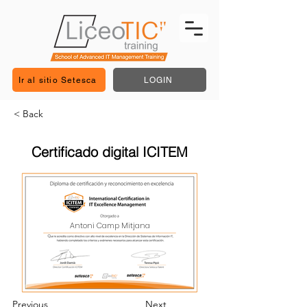
Ir al sitio Setesca
LOGIN
< Back
Certificado digital ICITEM
Antoni Camp Mitjana
Previous
Next