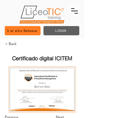
Ir al sitio Setesca
LOGIN
< Back
Certificado digital ICITEM
Bernat Real
Previous
Next