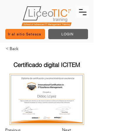
Ir al sitio Setesca
LOGIN
< Back
Certificado digital ICITEM
Dídac López
Previous
Next