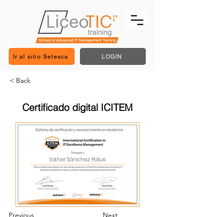
Ir al sitio Setesca
LOGIN
< Back
Certificado digital ICITEM
Esther Sánchez Patus
Previous
Next