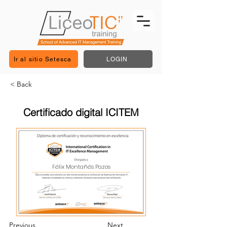
Ir al sitio Setesca
LOGIN
< Back
Certificado digital ICITEM
Félix Montañés Pazos
Previous
Next