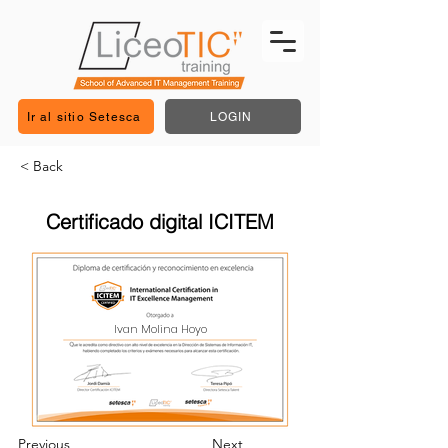
Ir al sitio Setesca
LOGIN
< Back
Certificado digital ICITEM
Ivan Molina Hoyo
Previous
Next