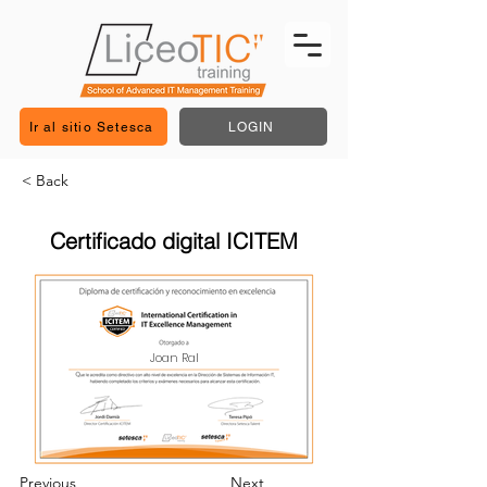
Ir al sitio Setesca
LOGIN
< Back
Certificado digital ICITEM
Joan Ral
Previous
Next