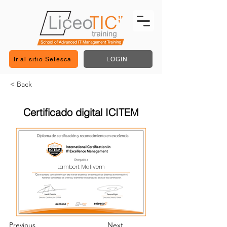
Ir al sitio Setesca
LOGIN
< Back
Certificado digital ICITEM
Lambert Malivern
Previous
Next