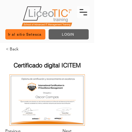
Ir al sitio Setesca
LOGIN
< Back
Certificado digital ICITEM
Oscar Campos
Previous
Next