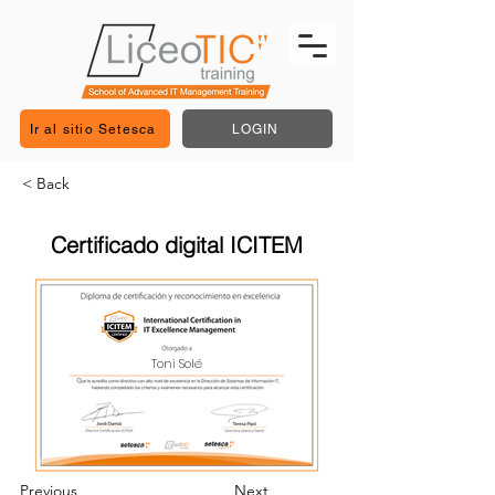
Ir al sitio Setesca
LOGIN
< Back
Certificado digital ICITEM
Toni Solé
Previous
Next