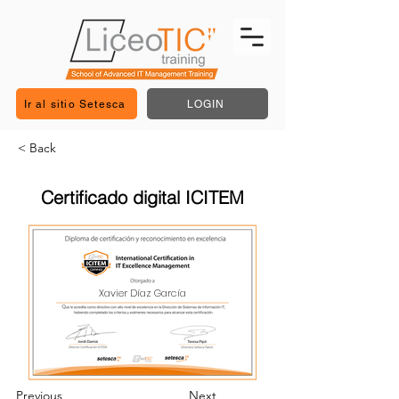
Ir al sitio Setesca
LOGIN
< Back
Certificado digital ICITEM
Xavier Díaz García
Previous
Next