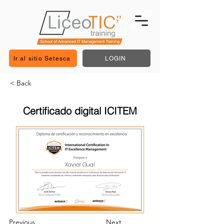
Ir al sitio Setesca
LOGIN
< Back
Certificado digital ICITEM
Xavier Gual
Previous
Next