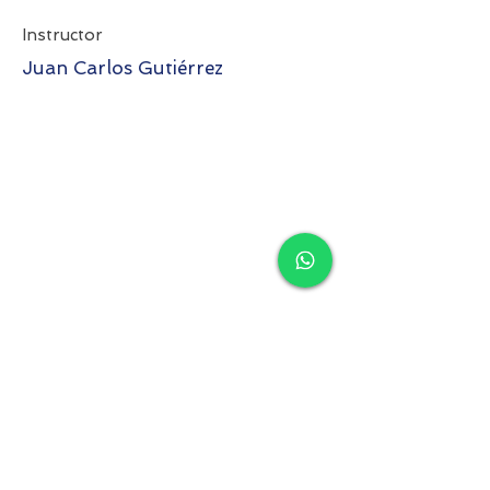
Instructor
Juan Carlos Gutiérrez
PARTNER-CTO at SETESCA GROUP
Colabora como docente para escuelas
de negocios en Transformación Digital
(EAE) y Modelos Predictivos & Data
Mining (Zigurat Institute of
Techonlogy).