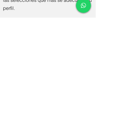
las selecciones que mas se adecuen a tu
perfil.
Nuestros profesores son CIOs y expertos
en el mundo IT
. Los programas han sido
creados a partir de las necesidades de
contenidos expresadas por los CIO’s y
responsables de sistemas de información
de LICEOTIC a objeto de
garantizar que
dispones de los conocimientos
necesarios para conseguir ser los
directivos de IT más exitosos en su
carrera.
Los cursos y contenidos están
desarrollados desde la
experiencia
profesional de nuestros profesores
que