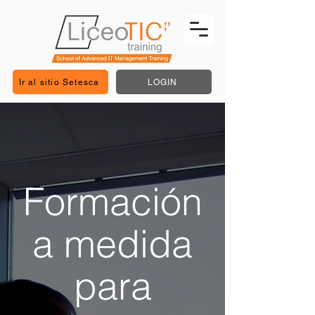
Ir al sitio Setesca
LOGIN
Formación
a medida
para